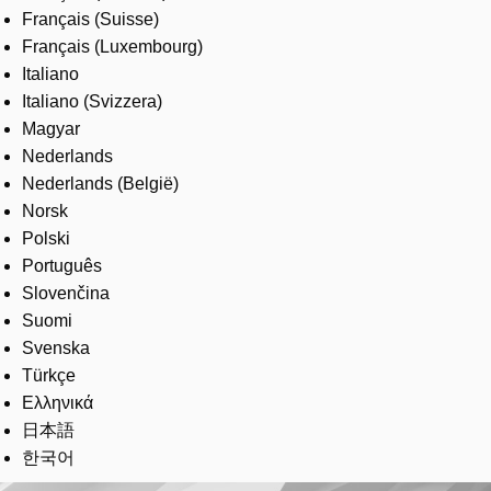
Français (Suisse)
Français (Luxembourg)
Italiano
Italiano (Svizzera)
Magyar
Nederlands
Nederlands (België)
Norsk
Polski
Português
Slovenčina
Suomi
Svenska
Türkçe
Ελληνικά
日本語
한국어