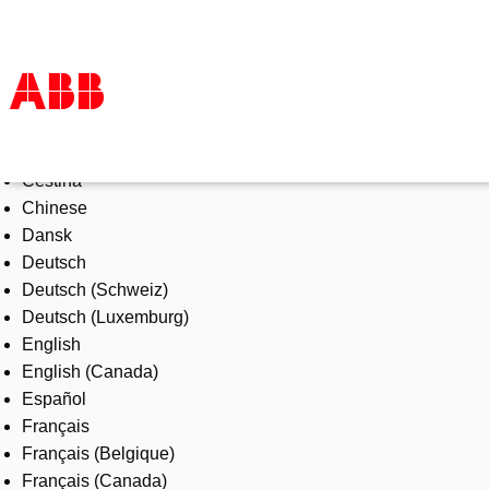
Select Language
Products & Solutions
Čeština
Industries
Chinese
Services
Dansk
About us
Deutsch
Where to buy
Deutsch (Schweiz)
Contact us
Deutsch (Luxemburg)
Careers
English
English (Canada)
Español
Français
Français (Belgique)
Français (Canada)