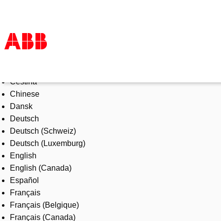
Select Language
Products & Solutions
Čeština
Industries
Chinese
Services
Dansk
About us
Deutsch
Where to buy
Deutsch (Schweiz)
Contact us
Deutsch (Luxemburg)
Careers
English
English (Canada)
Español
Français
Français (Belgique)
Français (Canada)