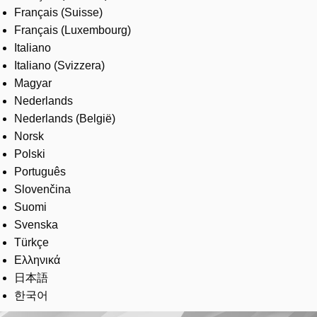
Français (Suisse)
Français (Luxembourg)
Italiano
Italiano (Svizzera)
Magyar
Nederlands
Nederlands (België)
Norsk
Polski
Português
Slovenčina
Suomi
Svenska
Türkçe
Ελληνικά
日本語
한국어