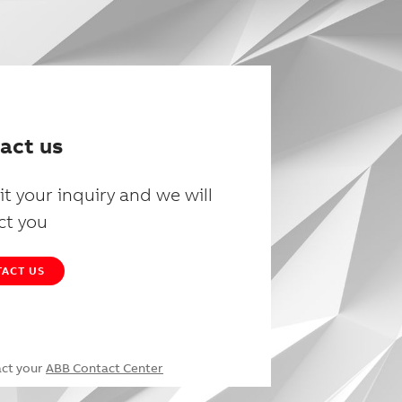
act us
t your inquiry and we will
ct you
ACT US
act your
ABB Contact Center