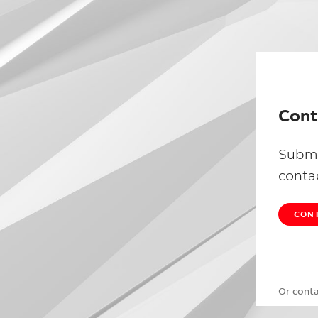
Cont
Submi
conta
CONT
Or cont