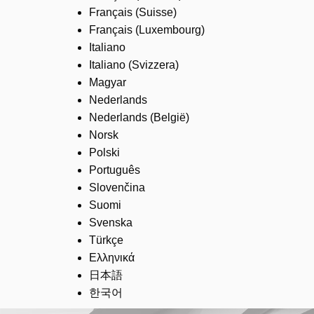
Français (Suisse)
Français (Luxembourg)
Italiano
Italiano (Svizzera)
Magyar
Nederlands
Nederlands (België)
Norsk
Polski
Português
Slovenčina
Suomi
Svenska
Türkçe
Ελληνικά
日本語
한국어