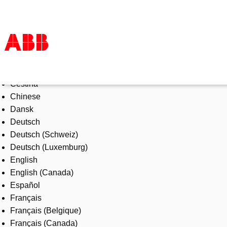
Select Language
Products & Solutions
Čeština
Industries
Chinese
Services
Dansk
About us
Deutsch
Where to buy
Deutsch (Schweiz)
Contact us
Deutsch (Luxemburg)
Careers
English
English (Canada)
Español
Français
Français (Belgique)
Français (Canada)