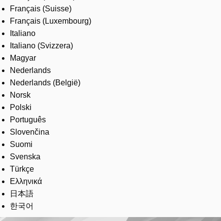
Français (Suisse)
Français (Luxembourg)
Italiano
Italiano (Svizzera)
Magyar
Nederlands
Nederlands (België)
Norsk
Polski
Português
Slovenčina
Suomi
Svenska
Türkçe
Ελληνικά
日本語
한국어