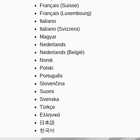
Français (Suisse)
Français (Luxembourg)
Italiano
Italiano (Svizzera)
Magyar
Nederlands
Nederlands (België)
Norsk
Polski
Português
Slovenčina
Suomi
Svenska
Türkçe
Ελληνικά
日本語
한국어