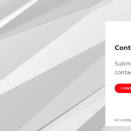
Cont
Submi
conta
CONT
Or cont