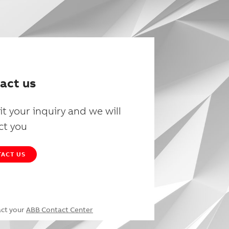
act us
t your inquiry and we will
ct you
ACT US
act your
ABB Contact Center