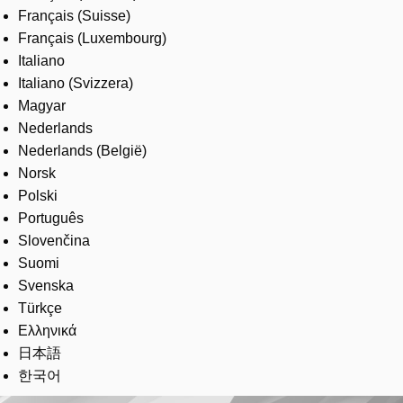
Français (Suisse)
Français (Luxembourg)
Italiano
Italiano (Svizzera)
Magyar
Nederlands
Nederlands (België)
Norsk
Polski
Português
Slovenčina
Suomi
Svenska
Türkçe
Ελληνικά
日本語
한국어