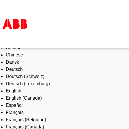
Select Language
Products & Solutions
Čeština
Industries
Chinese
Services
Dansk
About us
Deutsch
Where to buy
Deutsch (Schweiz)
Contact us
Deutsch (Luxemburg)
Careers
English
English (Canada)
Español
Français
Français (Belgique)
Français (Canada)