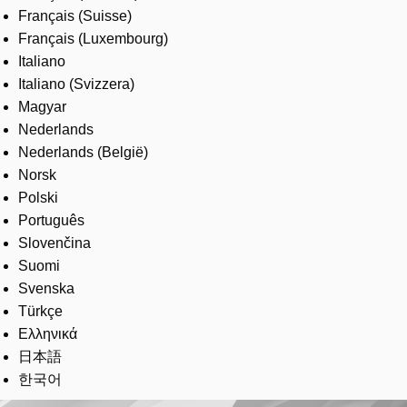
Français (Suisse)
Français (Luxembourg)
Italiano
Italiano (Svizzera)
Magyar
Nederlands
Nederlands (België)
Norsk
Polski
Português
Slovenčina
Suomi
Svenska
Türkçe
Ελληνικά
日本語
한국어