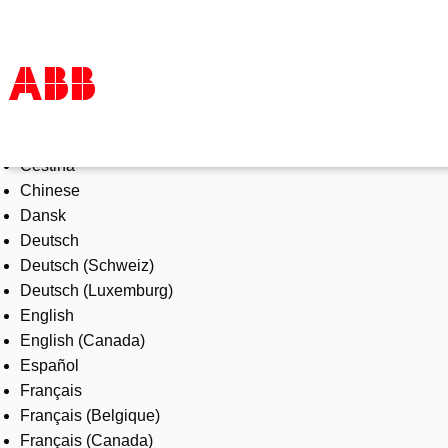
Select Language
Products & Solutions
Čeština
Industries
Chinese
Services
Dansk
About us
Deutsch
Where to buy
Deutsch (Schweiz)
Contact us
Deutsch (Luxemburg)
Careers
English
English (Canada)
Español
Français
Français (Belgique)
Français (Canada)