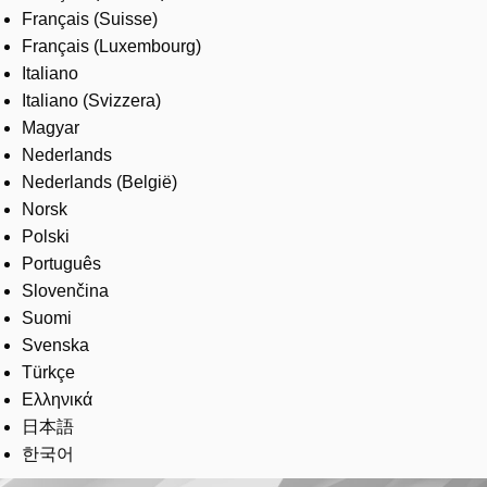
Français (Suisse)
Français (Luxembourg)
Italiano
Italiano (Svizzera)
Magyar
Nederlands
Nederlands (België)
Norsk
Polski
Português
Slovenčina
Suomi
Svenska
Türkçe
Ελληνικά
日本語
한국어