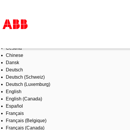
Select Language
Products & Solutions
Čeština
Industries
Chinese
Services
Dansk
About us
Deutsch
Where to buy
Deutsch (Schweiz)
Contact us
Deutsch (Luxemburg)
Careers
English
English (Canada)
Español
Français
Français (Belgique)
Français (Canada)