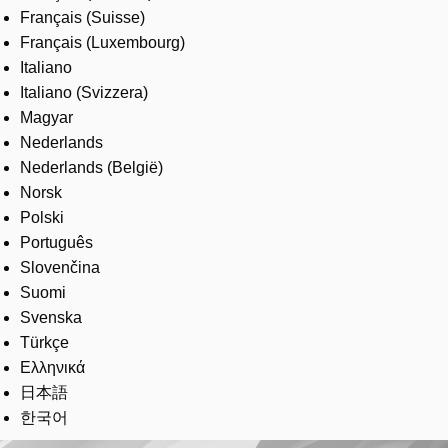
Français (Suisse)
Français (Luxembourg)
Italiano
Italiano (Svizzera)
Magyar
Nederlands
Nederlands (België)
Norsk
Polski
Português
Slovenčina
Suomi
Svenska
Türkçe
Ελληνικά
日本語
한국어