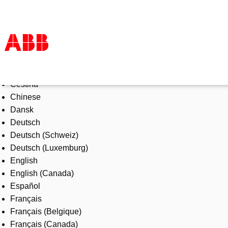
Select Language
Products & Solutions
Čeština
Industries
Chinese
Services
Dansk
About us
Deutsch
Where to buy
Deutsch (Schweiz)
Contact us
Deutsch (Luxemburg)
Careers
English
English (Canada)
Español
Français
Français (Belgique)
Français (Canada)