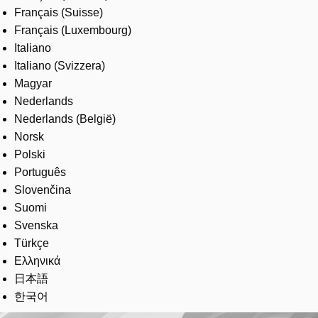
Français (Suisse)
Français (Luxembourg)
Italiano
Italiano (Svizzera)
Magyar
Nederlands
Nederlands (België)
Norsk
Polski
Português
Slovenčina
Suomi
Svenska
Türkçe
Ελληνικά
日本語
한국어