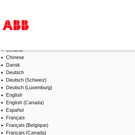
Select Language
Products & Solutions
Čeština
Industries
Chinese
Services
Dansk
About us
Deutsch
Where to buy
Deutsch (Schweiz)
Contact us
Deutsch (Luxemburg)
Careers
English
English (Canada)
Español
Français
Français (Belgique)
Français (Canada)