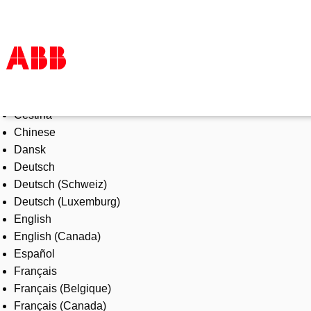
Select Language
Products & Solutions
Čeština
Industries
Chinese
Services
Dansk
About us
Deutsch
Where to buy
Deutsch (Schweiz)
Contact us
Deutsch (Luxemburg)
Careers
English
English (Canada)
Español
Français
Français (Belgique)
Français (Canada)