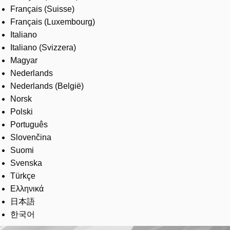
Français (Suisse)
Français (Luxembourg)
Italiano
Italiano (Svizzera)
Magyar
Nederlands
Nederlands (België)
Norsk
Polski
Português
Slovenčina
Suomi
Svenska
Türkçe
Ελληνικά
日本語
한국어