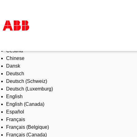
Select Language
Products & Solutions
Čeština
Industries
Chinese
Services
Dansk
About us
Deutsch
Where to buy
Deutsch (Schweiz)
Contact us
Deutsch (Luxemburg)
Careers
English
English (Canada)
Español
Français
Français (Belgique)
Français (Canada)