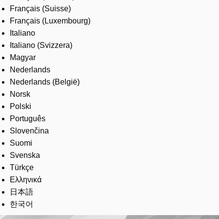
Français (Suisse)
Français (Luxembourg)
Italiano
Italiano (Svizzera)
Magyar
Nederlands
Nederlands (België)
Norsk
Polski
Português
Slovenčina
Suomi
Svenska
Türkçe
Ελληνικά
日本語
한국어