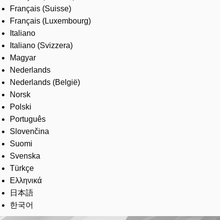
Français (Suisse)
Français (Luxembourg)
Italiano
Italiano (Svizzera)
Magyar
Nederlands
Nederlands (België)
Norsk
Polski
Português
Slovenčina
Suomi
Svenska
Türkçe
Ελληνικά
日本語
한국어