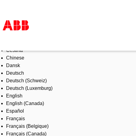
Select Language
Products & Solutions
Čeština
Industries
Chinese
Services
Dansk
About us
Deutsch
Where to buy
Deutsch (Schweiz)
Contact us
Deutsch (Luxemburg)
Careers
English
English (Canada)
Español
Français
Français (Belgique)
Français (Canada)