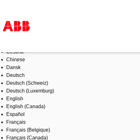
Select Language
Products & Solutions
Čeština
Industries
Chinese
Services
Dansk
About us
Deutsch
Where to buy
Deutsch (Schweiz)
Contact us
Deutsch (Luxemburg)
Careers
English
English (Canada)
Español
Français
Français (Belgique)
Français (Canada)