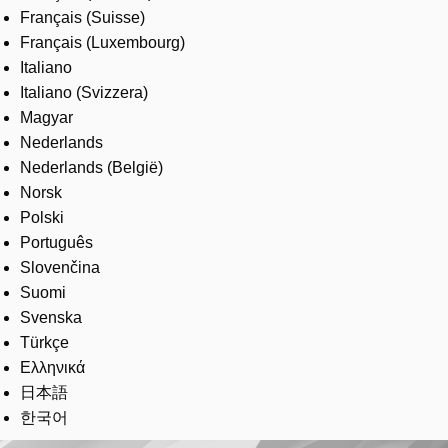
Français (Suisse)
Français (Luxembourg)
Italiano
Italiano (Svizzera)
Magyar
Nederlands
Nederlands (België)
Norsk
Polski
Português
Slovenčina
Suomi
Svenska
Türkçe
Ελληνικά
日本語
한국어