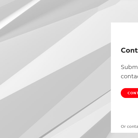
Cont
Submi
conta
CONT
Or cont