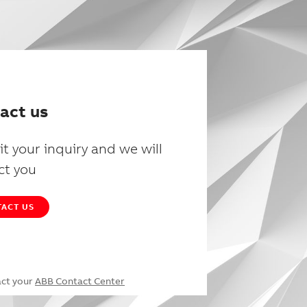
act us
t your inquiry and we will
ct you
ACT US
act your
ABB Contact Center