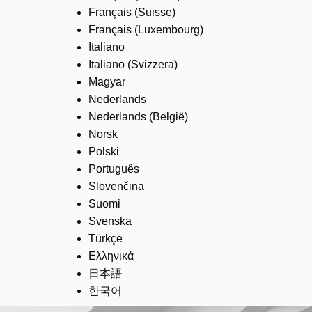
Français (Suisse)
Français (Luxembourg)
Italiano
Italiano (Svizzera)
Magyar
Nederlands
Nederlands (België)
Norsk
Polski
Português
Slovenčina
Suomi
Svenska
Türkçe
Ελληνικά
日本語
한국어