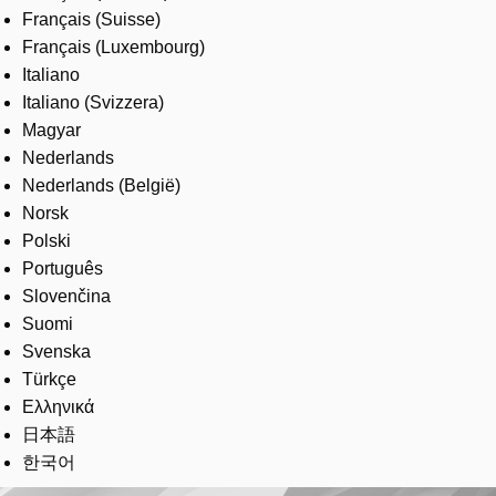
Français (Suisse)
Français (Luxembourg)
Italiano
Italiano (Svizzera)
Magyar
Nederlands
Nederlands (België)
Norsk
Polski
Português
Slovenčina
Suomi
Svenska
Türkçe
Ελληνικά
日本語
한국어