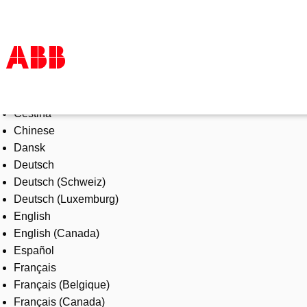
Select Language
Products & Solutions
Čeština
Industries
Chinese
Services
Dansk
About us
Deutsch
Where to buy
Deutsch (Schweiz)
Contact us
Deutsch (Luxemburg)
Careers
English
English (Canada)
Español
Français
Français (Belgique)
Français (Canada)