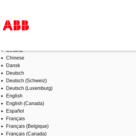
Select Language
Products & Solutions
Čeština
Industries
Chinese
Services
Dansk
About us
Deutsch
Where to buy
Deutsch (Schweiz)
Contact us
Deutsch (Luxemburg)
Careers
English
English (Canada)
Español
Français
Français (Belgique)
Français (Canada)