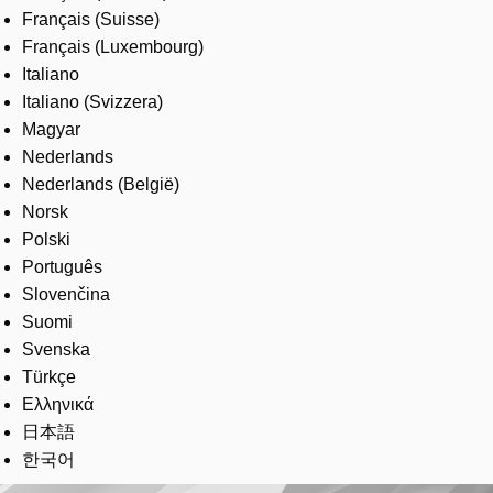
Français (Suisse)
Français (Luxembourg)
Italiano
Italiano (Svizzera)
Magyar
Nederlands
Nederlands (België)
Norsk
Polski
Português
Slovenčina
Suomi
Svenska
Türkçe
Ελληνικά
日本語
한국어