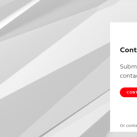
Cont
Submi
conta
CONT
Or cont