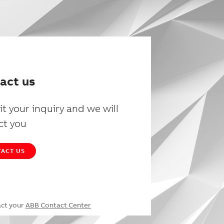
act us
t your inquiry and we will
ct you
ACT US
act your
ABB Contact Center