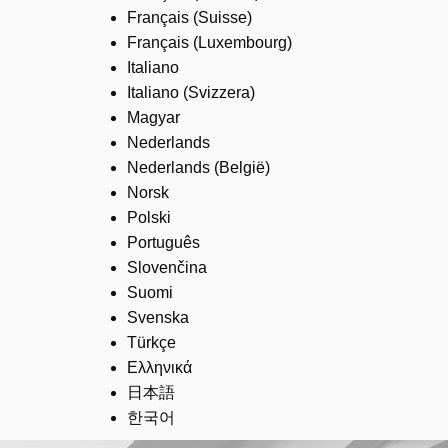
Français (Suisse)
Français (Luxembourg)
Italiano
Italiano (Svizzera)
Magyar
Nederlands
Nederlands (België)
Norsk
Polski
Português
Slovenčina
Suomi
Svenska
Türkçe
Ελληνικά
日本語
한국어