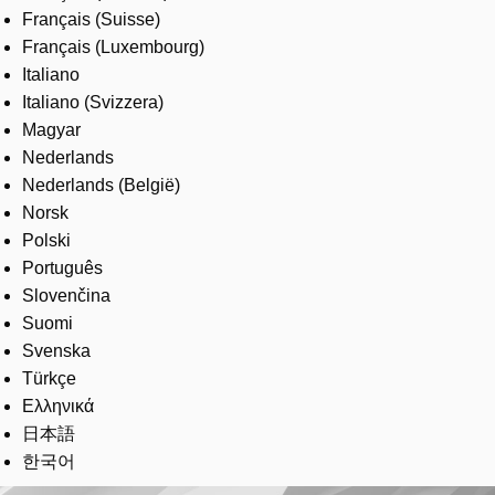
Français (Suisse)
Français (Luxembourg)
Italiano
Italiano (Svizzera)
Magyar
Nederlands
Nederlands (België)
Norsk
Polski
Português
Slovenčina
Suomi
Svenska
Türkçe
Ελληνικά
日本語
한국어