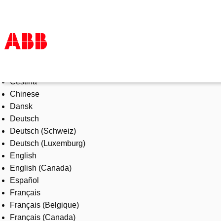
Select Language
Products & Solutions
Čeština
Industries
Chinese
Services
Dansk
About us
Deutsch
Where to buy
Deutsch (Schweiz)
Contact us
Deutsch (Luxemburg)
Careers
English
English (Canada)
Español
Français
Français (Belgique)
Français (Canada)