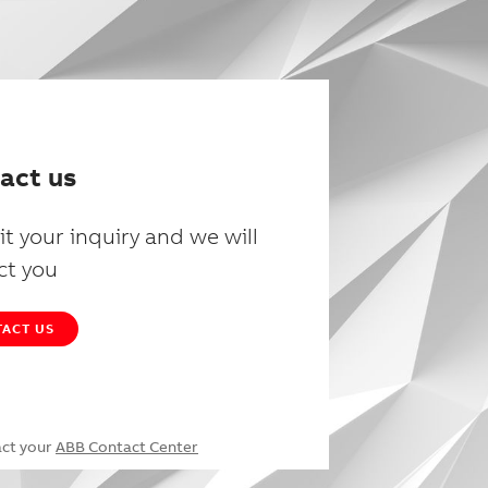
act us
t your inquiry and we will
ct you
ACT US
act your
ABB Contact Center