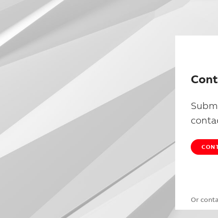
Cont
Submi
conta
CONT
Or cont