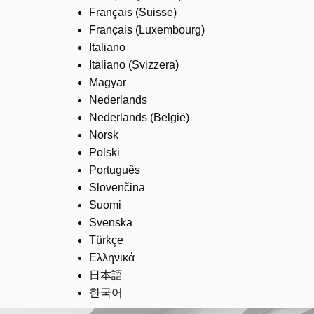
Français (Suisse)
Français (Luxembourg)
Italiano
Italiano (Svizzera)
Magyar
Nederlands
Nederlands (België)
Norsk
Polski
Português
Slovenčina
Suomi
Svenska
Türkçe
Ελληνικά
日本語
한국어