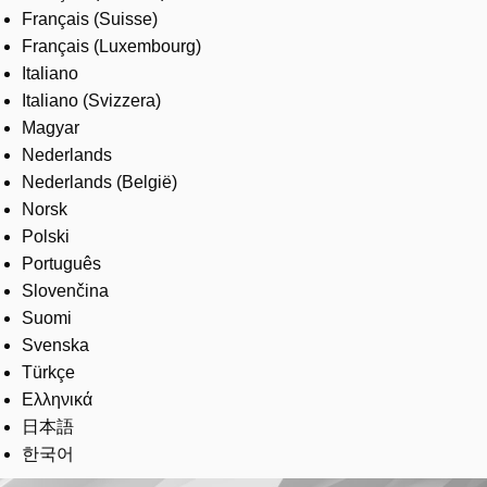
Français (Suisse)
Français (Luxembourg)
Italiano
Italiano (Svizzera)
Magyar
Nederlands
Nederlands (België)
Norsk
Polski
Português
Slovenčina
Suomi
Svenska
Türkçe
Ελληνικά
日本語
한국어