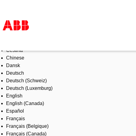
Select Language
Products & Solutions
Čeština
Industries
Chinese
Services
Dansk
About us
Deutsch
Where to buy
Deutsch (Schweiz)
Contact us
Deutsch (Luxemburg)
Careers
English
English (Canada)
Español
Français
Français (Belgique)
Français (Canada)