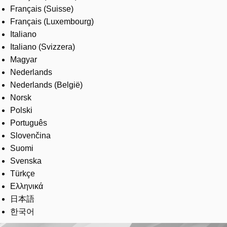
Français (Suisse)
Français (Luxembourg)
Italiano
Italiano (Svizzera)
Magyar
Nederlands
Nederlands (België)
Norsk
Polski
Português
Slovenčina
Suomi
Svenska
Türkçe
Ελληνικά
日本語
한국어