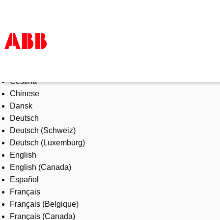
Select Language
Products & Solutions
Čeština
Industries
Chinese
Services
Dansk
About us
Deutsch
Where to buy
Deutsch (Schweiz)
Contact us
Deutsch (Luxemburg)
Careers
English
English (Canada)
Español
Français
Français (Belgique)
Français (Canada)