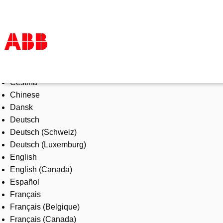
Select Language
Products & Solutions
Čeština
Industries
Chinese
Services
Dansk
About us
Deutsch
Where to buy
Deutsch (Schweiz)
Contact us
Deutsch (Luxemburg)
Careers
English
English (Canada)
Español
Français
Français (Belgique)
Français (Canada)