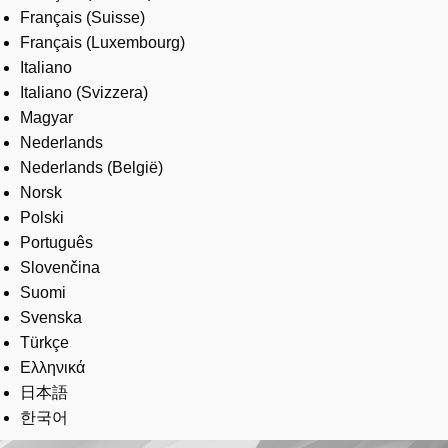
Français (Suisse)
Français (Luxembourg)
Italiano
Italiano (Svizzera)
Magyar
Nederlands
Nederlands (België)
Norsk
Polski
Português
Slovenčina
Suomi
Svenska
Türkçe
Ελληνικά
日本語
한국어