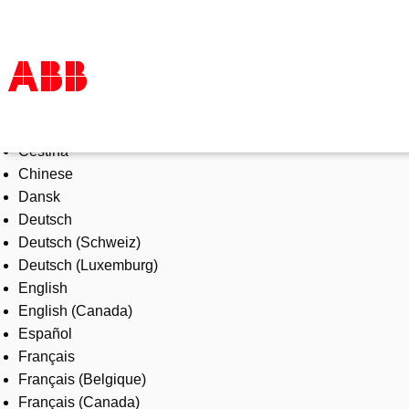
Select Language
Products & Solutions
Čeština
Industries
Chinese
Services
Dansk
About us
Deutsch
Where to buy
Deutsch (Schweiz)
Contact us
Deutsch (Luxemburg)
Careers
English
English (Canada)
Español
Français
Français (Belgique)
Français (Canada)