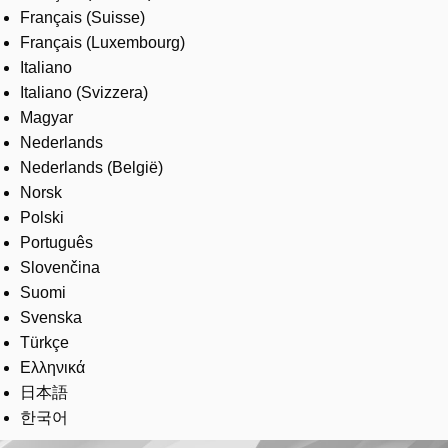
Français (Suisse)
Français (Luxembourg)
Italiano
Italiano (Svizzera)
Magyar
Nederlands
Nederlands (België)
Norsk
Polski
Português
Slovenčina
Suomi
Svenska
Türkçe
Ελληνικά
日本語
한국어