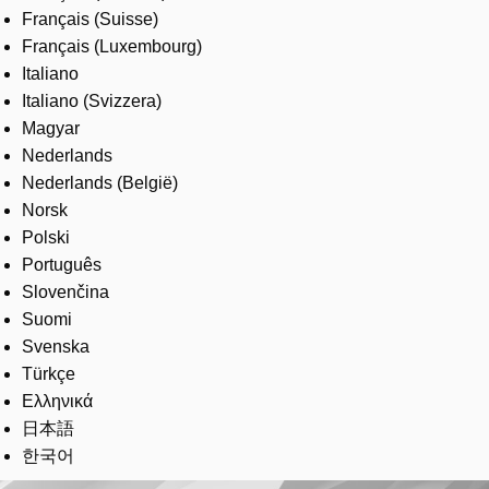
Français (Suisse)
Français (Luxembourg)
Italiano
Italiano (Svizzera)
Magyar
Nederlands
Nederlands (België)
Norsk
Polski
Português
Slovenčina
Suomi
Svenska
Türkçe
Ελληνικά
日本語
한국어