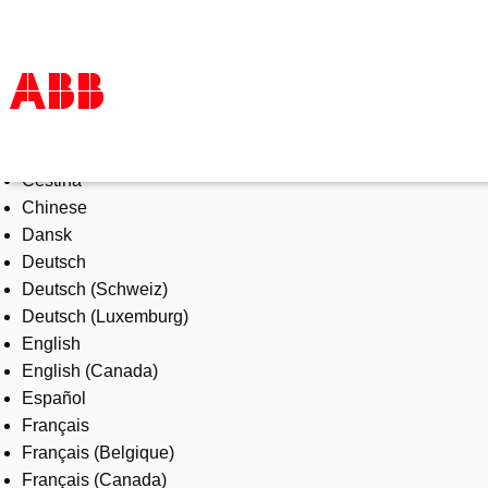
Select Language
Products & Solutions
Čeština
Industries
Chinese
Services
Dansk
About us
Deutsch
Where to buy
Deutsch (Schweiz)
Contact us
Deutsch (Luxemburg)
Careers
English
English (Canada)
Español
Français
Français (Belgique)
Français (Canada)