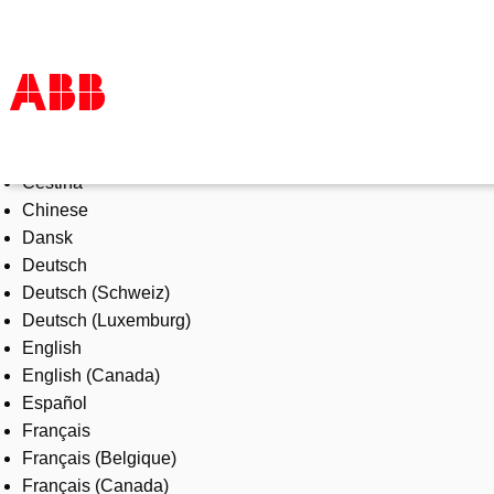
Select Language
Products & Solutions
Čeština
Industries
Chinese
Services
Dansk
About us
Deutsch
Where to buy
Deutsch (Schweiz)
Contact us
Deutsch (Luxemburg)
Careers
English
English (Canada)
Español
Français
Français (Belgique)
Français (Canada)