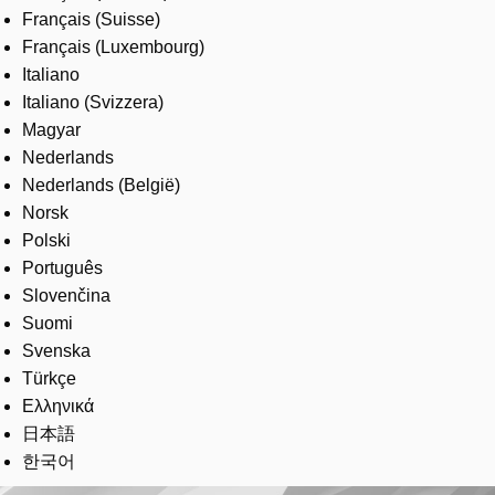
Français (Suisse)
Français (Luxembourg)
Italiano
Italiano (Svizzera)
Magyar
Nederlands
Nederlands (België)
Norsk
Polski
Português
Slovenčina
Suomi
Svenska
Türkçe
Ελληνικά
日本語
한국어