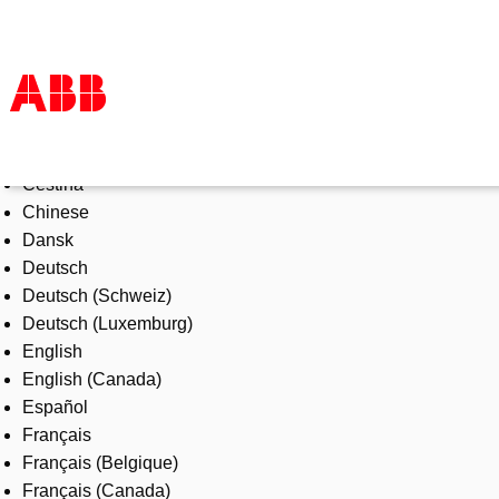
Select Language
Products & Solutions
Čeština
Industries
Chinese
Services
Dansk
About us
Deutsch
Where to buy
Deutsch (Schweiz)
Contact us
Deutsch (Luxemburg)
Careers
English
English (Canada)
Español
Français
Français (Belgique)
Français (Canada)