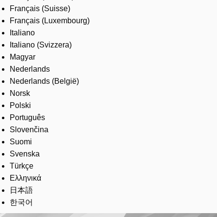
Français (Suisse)
Français (Luxembourg)
Italiano
Italiano (Svizzera)
Magyar
Nederlands
Nederlands (België)
Norsk
Polski
Português
Slovenčina
Suomi
Svenska
Türkçe
Ελληνικά
日本語
한국어