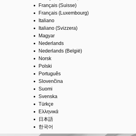
Français (Suisse)
Français (Luxembourg)
Italiano
Italiano (Svizzera)
Magyar
Nederlands
Nederlands (België)
Norsk
Polski
Português
Slovenčina
Suomi
Svenska
Türkçe
Ελληνικά
日本語
한국어