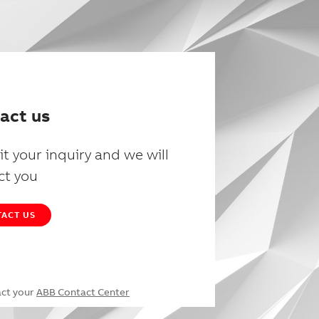
act us
t your inquiry and we will
ct you
ACT US
act your
ABB Contact Center