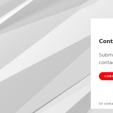
Cont
Submi
conta
CONT
Or cont