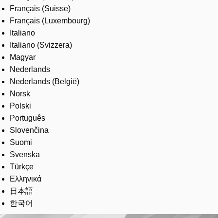
Français (Suisse)
Français (Luxembourg)
Italiano
Italiano (Svizzera)
Magyar
Nederlands
Nederlands (België)
Norsk
Polski
Português
Slovenčina
Suomi
Svenska
Türkçe
Ελληνικά
日本語
한국어