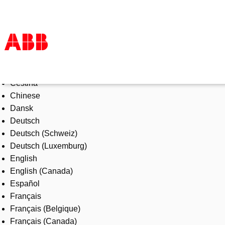
Select Language
Products & Solutions
Čeština
Industries
Chinese
Services
Dansk
About us
Deutsch
Where to buy
Deutsch (Schweiz)
Contact us
Deutsch (Luxemburg)
Careers
English
English (Canada)
Español
Français
Français (Belgique)
Français (Canada)