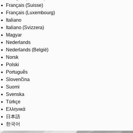
Français (Suisse)
Français (Luxembourg)
Italiano
Italiano (Svizzera)
Magyar
Nederlands
Nederlands (België)
Norsk
Polski
Português
Slovenčina
Suomi
Svenska
Türkçe
Ελληνικά
日本語
한국어