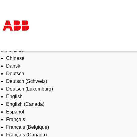
Select Language
Products & Solutions
Čeština
Industries
Chinese
Services
Dansk
About us
Deutsch
Where to buy
Deutsch (Schweiz)
Contact us
Deutsch (Luxemburg)
Careers
English
English (Canada)
Español
Français
Français (Belgique)
Français (Canada)