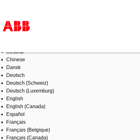
Select Language
Products & Solutions
Čeština
Industries
Chinese
Services
Dansk
About us
Deutsch
Where to buy
Deutsch (Schweiz)
Contact us
Deutsch (Luxemburg)
Careers
English
English (Canada)
Español
Français
Français (Belgique)
Français (Canada)