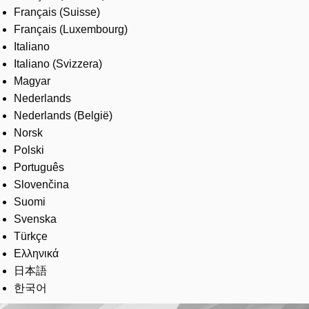
Français (Suisse)
Français (Luxembourg)
Italiano
Italiano (Svizzera)
Magyar
Nederlands
Nederlands (België)
Norsk
Polski
Português
Slovenčina
Suomi
Svenska
Türkçe
Ελληνικά
日本語
한국어