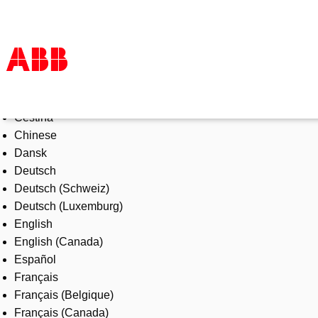
Select Language
Products & Solutions
Čeština
Industries
Chinese
Services
Dansk
About us
Deutsch
Where to buy
Deutsch (Schweiz)
Contact us
Deutsch (Luxemburg)
Careers
English
English (Canada)
Español
Français
Français (Belgique)
Français (Canada)