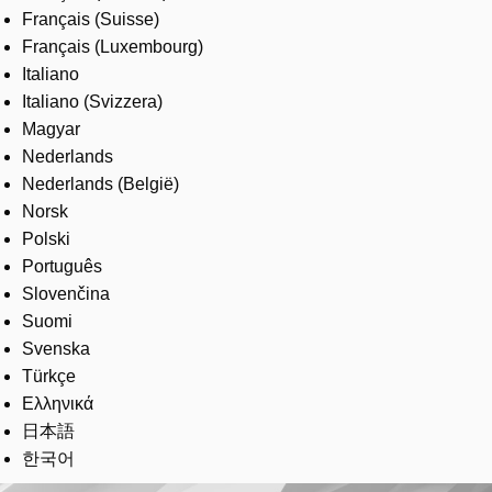
Français (Suisse)
Français (Luxembourg)
Italiano
Italiano (Svizzera)
Magyar
Nederlands
Nederlands (België)
Norsk
Polski
Português
Slovenčina
Suomi
Svenska
Türkçe
Ελληνικά
日本語
한국어