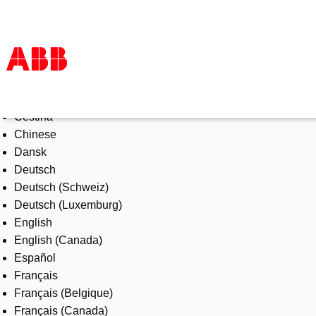
Select Language
Products & Solutions
Čeština
Industries
Chinese
Services
Dansk
About us
Deutsch
Where to buy
Deutsch (Schweiz)
Contact us
Deutsch (Luxemburg)
Careers
English
English (Canada)
Español
Français
Français (Belgique)
Français (Canada)