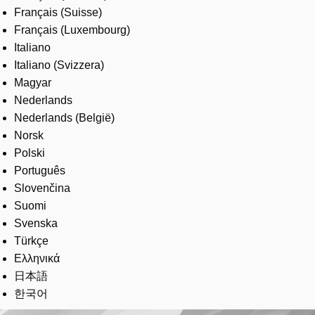
Français (Suisse)
Français (Luxembourg)
Italiano
Italiano (Svizzera)
Magyar
Nederlands
Nederlands (België)
Norsk
Polski
Português
Slovenčina
Suomi
Svenska
Türkçe
Ελληνικά
日本語
한국어