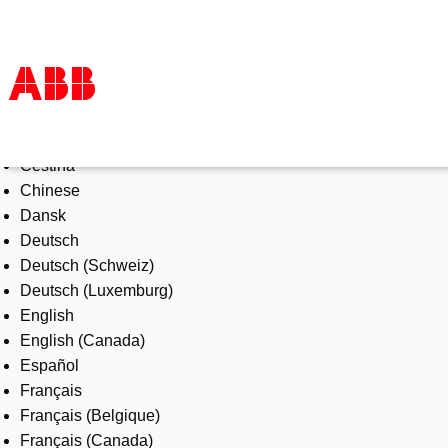
Select Language
Products & Solutions
Čeština
Industries
Chinese
Services
Dansk
About us
Deutsch
Where to buy
Deutsch (Schweiz)
Contact us
Deutsch (Luxemburg)
Careers
English
English (Canada)
Español
Français
Français (Belgique)
Français (Canada)