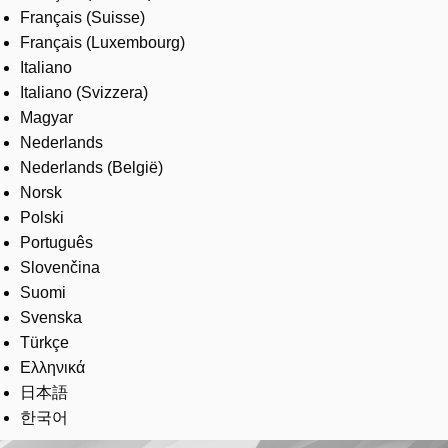
Français (Suisse)
Français (Luxembourg)
Italiano
Italiano (Svizzera)
Magyar
Nederlands
Nederlands (België)
Norsk
Polski
Português
Slovenčina
Suomi
Svenska
Türkçe
Ελληνικά
日本語
한국어