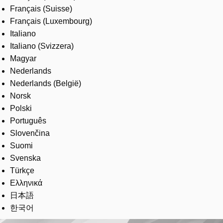
Français (Suisse)
Français (Luxembourg)
Italiano
Italiano (Svizzera)
Magyar
Nederlands
Nederlands (België)
Norsk
Polski
Português
Slovenčina
Suomi
Svenska
Türkçe
Ελληνικά
日本語
한국어