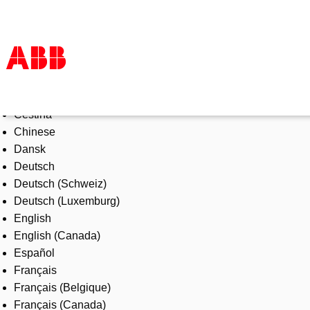
Select Language
Products & Solutions
Čeština
Industries
Chinese
Services
Dansk
About us
Deutsch
Where to buy
Deutsch (Schweiz)
Contact us
Deutsch (Luxemburg)
Careers
English
English (Canada)
Español
Français
Français (Belgique)
Français (Canada)