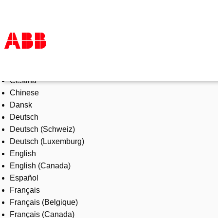
Select Language
Products & Solutions
Čeština
Industries
Chinese
Services
Dansk
About us
Deutsch
Where to buy
Deutsch (Schweiz)
Contact us
Deutsch (Luxemburg)
Careers
English
English (Canada)
Español
Français
Français (Belgique)
Français (Canada)