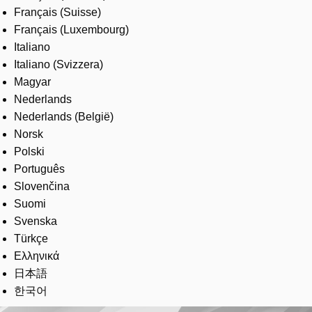
Français (Suisse)
Français (Luxembourg)
Italiano
Italiano (Svizzera)
Magyar
Nederlands
Nederlands (België)
Norsk
Polski
Português
Slovenčina
Suomi
Svenska
Türkçe
Ελληνικά
日本語
한국어