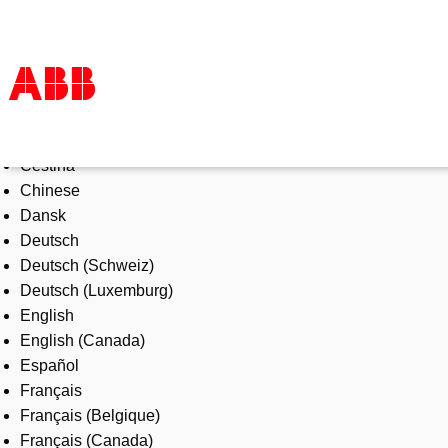
Select Language
Products & Solutions
Čeština
Industries
Chinese
Services
Dansk
About us
Deutsch
Where to buy
Deutsch (Schweiz)
Contact us
Deutsch (Luxemburg)
Careers
English
English (Canada)
Español
Français
Français (Belgique)
Français (Canada)