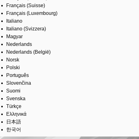
Français (Suisse)
Français (Luxembourg)
Italiano
Italiano (Svizzera)
Magyar
Nederlands
Nederlands (België)
Norsk
Polski
Português
Slovenčina
Suomi
Svenska
Türkçe
Ελληνικά
日本語
한국어