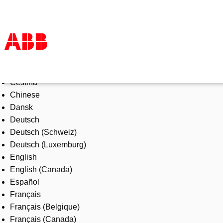
Select Language
Products & Solutions
Čeština
Industries
Chinese
Services
Dansk
About us
Deutsch
Where to buy
Deutsch (Schweiz)
Contact us
Deutsch (Luxemburg)
Careers
English
English (Canada)
Español
Français
Français (Belgique)
Français (Canada)