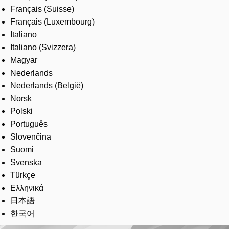
Français (Suisse)
Français (Luxembourg)
Italiano
Italiano (Svizzera)
Magyar
Nederlands
Nederlands (België)
Norsk
Polski
Português
Slovenčina
Suomi
Svenska
Türkçe
Ελληνικά
日本語
한국어