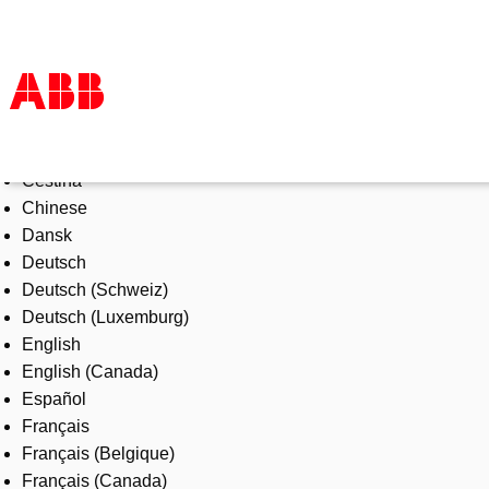
Select Language
Products & Solutions
Čeština
Industries
Chinese
Services
Dansk
About us
Deutsch
Where to buy
Deutsch (Schweiz)
Contact us
Deutsch (Luxemburg)
Careers
English
English (Canada)
Español
Français
Français (Belgique)
Français (Canada)