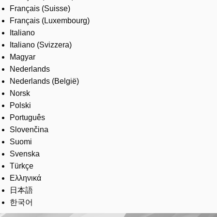
Français (Suisse)
Français (Luxembourg)
Italiano
Italiano (Svizzera)
Magyar
Nederlands
Nederlands (België)
Norsk
Polski
Português
Slovenčina
Suomi
Svenska
Türkçe
Ελληνικά
日本語
한국어