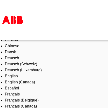
Select Language
Products & Solutions
Čeština
Industries
Chinese
Services
Dansk
About us
Deutsch
Where to buy
Deutsch (Schweiz)
Contact us
Deutsch (Luxemburg)
Careers
English
English (Canada)
Español
Français
Français (Belgique)
Français (Canada)