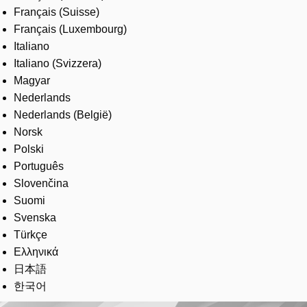
Français (Suisse)
Français (Luxembourg)
Italiano
Italiano (Svizzera)
Magyar
Nederlands
Nederlands (België)
Norsk
Polski
Português
Slovenčina
Suomi
Svenska
Türkçe
Ελληνικά
日本語
한국어