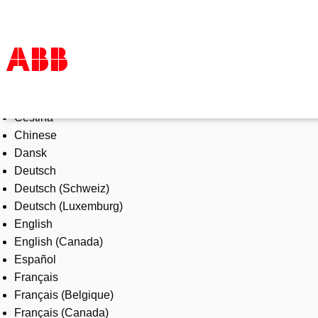
Select Language
Products & Solutions
Čeština
Industries
Chinese
Services
Dansk
About us
Deutsch
Where to buy
Deutsch (Schweiz)
Contact us
Deutsch (Luxemburg)
Careers
English
English (Canada)
Español
Français
Français (Belgique)
Français (Canada)