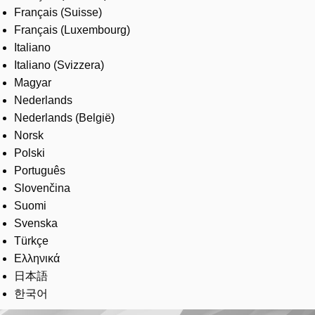
Français (Suisse)
Français (Luxembourg)
Italiano
Italiano (Svizzera)
Magyar
Nederlands
Nederlands (België)
Norsk
Polski
Português
Slovenčina
Suomi
Svenska
Türkçe
Ελληνικά
日本語
한국어