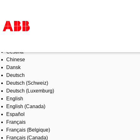
Select Language
Products & Solutions
Čeština
Industries
Chinese
Services
Dansk
About us
Deutsch
Where to buy
Deutsch (Schweiz)
Contact us
Deutsch (Luxemburg)
Careers
English
English (Canada)
Español
Français
Français (Belgique)
Français (Canada)