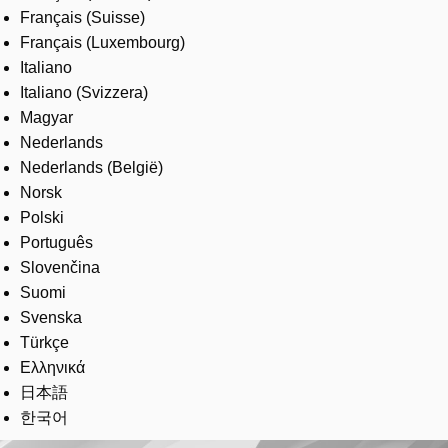
Français (Suisse)
Français (Luxembourg)
Italiano
Italiano (Svizzera)
Magyar
Nederlands
Nederlands (België)
Norsk
Polski
Português
Slovenčina
Suomi
Svenska
Türkçe
Ελληνικά
日本語
한국어