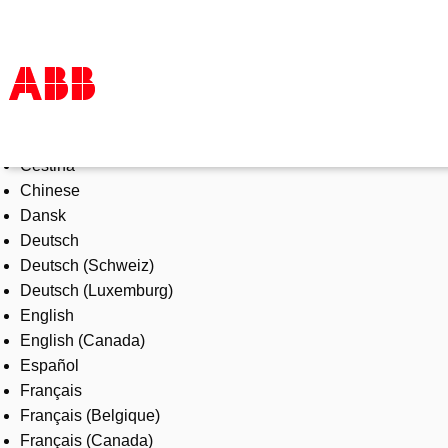
Select Language
Products & Solutions
Čeština
Industries
Chinese
Services
Dansk
About us
Deutsch
Where to buy
Deutsch (Schweiz)
Contact us
Deutsch (Luxemburg)
Careers
English
English (Canada)
Español
Français
Français (Belgique)
Français (Canada)