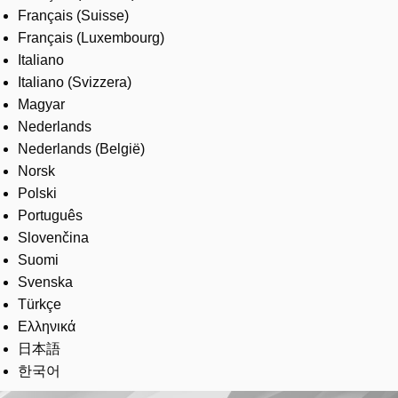
Français (Suisse)
Français (Luxembourg)
Italiano
Italiano (Svizzera)
Magyar
Nederlands
Nederlands (België)
Norsk
Polski
Português
Slovenčina
Suomi
Svenska
Türkçe
Ελληνικά
日本語
한국어