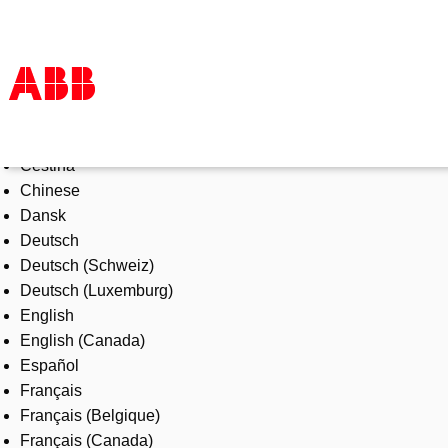
Select Language
Products & Solutions
Čeština
Industries
Chinese
Services
Dansk
About us
Deutsch
Where to buy
Deutsch (Schweiz)
Contact us
Deutsch (Luxemburg)
Careers
English
English (Canada)
Español
Français
Français (Belgique)
Français (Canada)