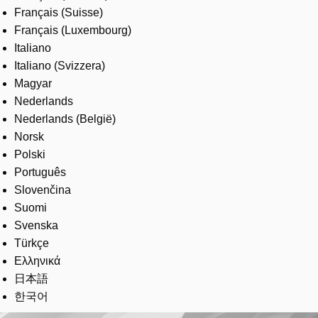
Français (Suisse)
Français (Luxembourg)
Italiano
Italiano (Svizzera)
Magyar
Nederlands
Nederlands (België)
Norsk
Polski
Português
Slovenčina
Suomi
Svenska
Türkçe
Ελληνικά
日本語
한국어