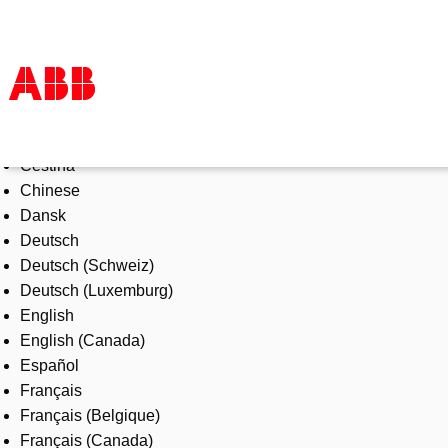
Select Language
Products & Solutions
Čeština
Industries
Chinese
Services
Dansk
About us
Deutsch
Where to buy
Deutsch (Schweiz)
Contact us
Deutsch (Luxemburg)
Careers
English
English (Canada)
Español
Français
Français (Belgique)
Français (Canada)