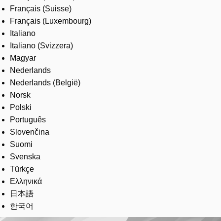
Français (Suisse)
Français (Luxembourg)
Italiano
Italiano (Svizzera)
Magyar
Nederlands
Nederlands (België)
Norsk
Polski
Português
Slovenčina
Suomi
Svenska
Türkçe
Ελληνικά
日本語
한국어