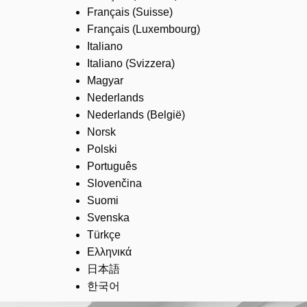
Français (Suisse)
Français (Luxembourg)
Italiano
Italiano (Svizzera)
Magyar
Nederlands
Nederlands (België)
Norsk
Polski
Português
Slovenčina
Suomi
Svenska
Türkçe
Ελληνικά
日本語
한국어