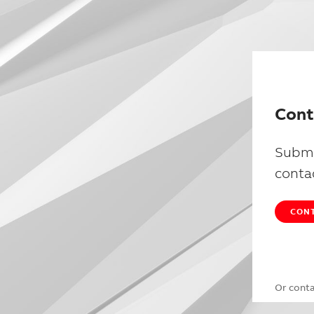
Cont
Submi
conta
CONT
Or cont