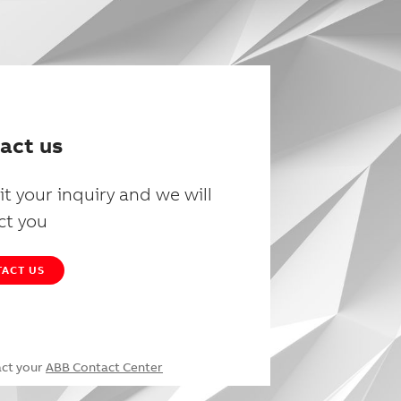
act us
t your inquiry and we will
ct you
ACT US
act your
ABB Contact Center