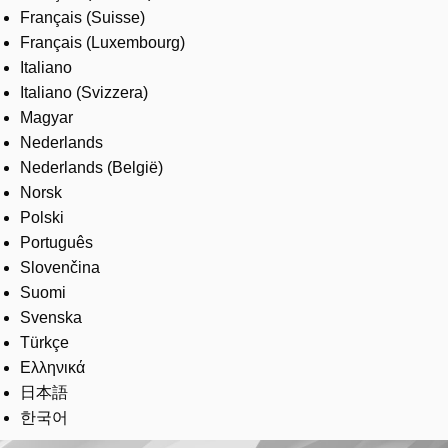
Français (Suisse)
Français (Luxembourg)
Italiano
Italiano (Svizzera)
Magyar
Nederlands
Nederlands (België)
Norsk
Polski
Português
Slovenčina
Suomi
Svenska
Türkçe
Ελληνικά
日本語
한국어