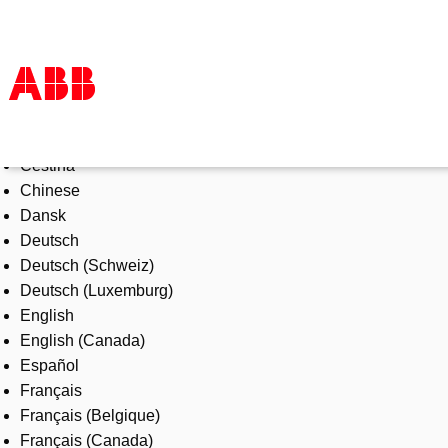
Select Language
Products & Solutions
Čeština
Industries
Chinese
Services
Dansk
About us
Deutsch
Where to buy
Deutsch (Schweiz)
Contact us
Deutsch (Luxemburg)
Careers
English
English (Canada)
Español
Français
Français (Belgique)
Français (Canada)