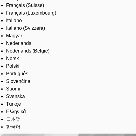
Français (Suisse)
Français (Luxembourg)
Italiano
Italiano (Svizzera)
Magyar
Nederlands
Nederlands (België)
Norsk
Polski
Português
Slovenčina
Suomi
Svenska
Türkçe
Ελληνικά
日本語
한국어