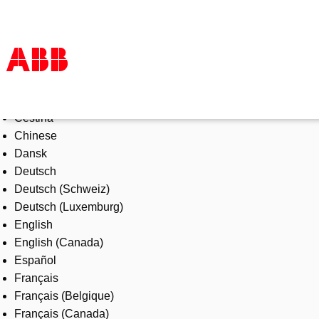
Select Language
Products & Solutions
Čeština
Industries
Chinese
Services
Dansk
About us
Deutsch
Where to buy
Deutsch (Schweiz)
Contact us
Deutsch (Luxemburg)
Careers
English
English (Canada)
Español
Français
Français (Belgique)
Français (Canada)