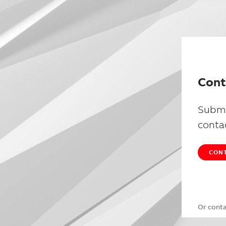
Cont
Submi
conta
CONT
Or cont