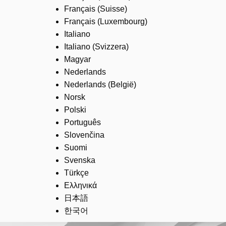
Français (Suisse)
Français (Luxembourg)
Italiano
Italiano (Svizzera)
Magyar
Nederlands
Nederlands (België)
Norsk
Polski
Português
Slovenčina
Suomi
Svenska
Türkçe
Ελληνικά
日本語
한국어