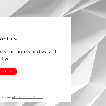
act us
t your inquiry and we will
ct you
ACT US
act your
ABB Contact Center