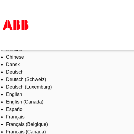
Select Language
Products & Solutions
Čeština
Industries
Chinese
Services
Dansk
About us
Deutsch
Where to buy
Deutsch (Schweiz)
Contact us
Deutsch (Luxemburg)
Careers
English
English (Canada)
Español
Français
Français (Belgique)
Français (Canada)