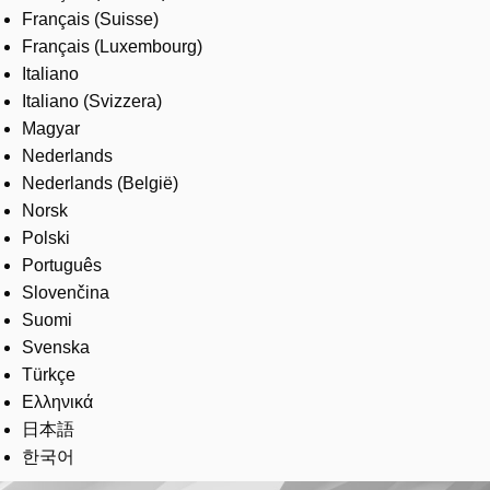
Français (Suisse)
Français (Luxembourg)
Italiano
Italiano (Svizzera)
Magyar
Nederlands
Nederlands (België)
Norsk
Polski
Português
Slovenčina
Suomi
Svenska
Türkçe
Ελληνικά
日本語
한국어